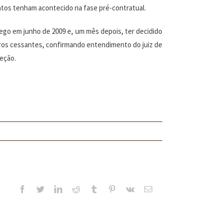
fatos tenham acontecido na fase pré-contratual.
go em junho de 2009 e, um mês depois, ter decidido
ros cessantes, confirmando entendimento do juiz de
leção.
Facebook
Twitter
LinkedIn
Reddit
Tumblr
Pinterest
Vk
E-
mail