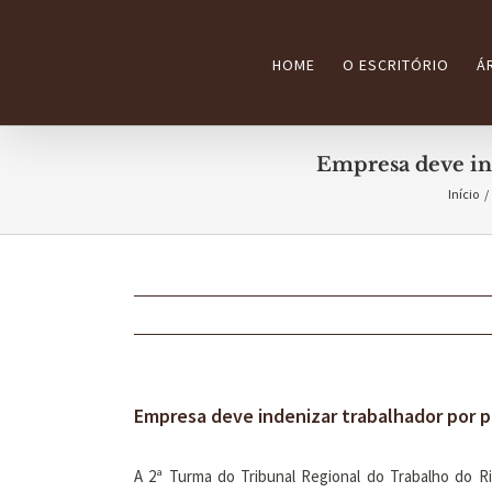
Ir
para
HOME
O ESCRITÓRIO
Á
o
conteúdo
Empresa deve in
Início
/
Empresa deve indenizar trabalhador por
A 2ª Turma do Tribunal Regional do Trabalho do R