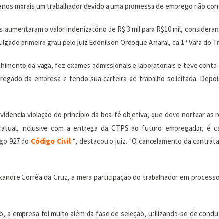
 danos morais um trabalhador devido a uma promessa de emprego não con
umentaram o valor indenizatório de R$ 3 mil para R$10 mil, consideran
ulgado primeiro grau pelo juiz Edenilson Ordoque Amaral, da 1ª Vara do T
chimento da vaga, fez exames admissionais e laboratoriais e teve conta
regado da empresa e tendo sua carteira de trabalho solicitada. Depo
dencia violação do princípio da boa-fé objetiva, que deve nortear as r
ratual, inclusive com a entrega da CTPS ao futuro empregador, é ca
igo 927 do
Código Civil
“, destacou o juiz. “O cancelamento da contrata
andre Corrêa da Cruz, a mera participação do trabalhador em processo 
, a empresa foi muito além da fase de seleção, utilizando-se de conduta