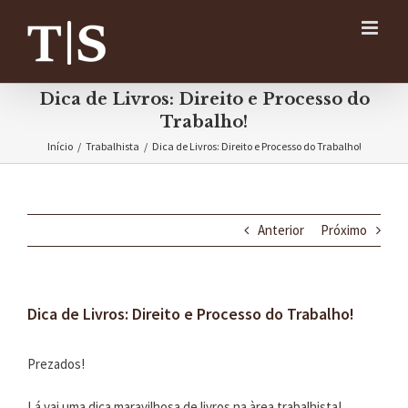
Ir
para
o
conteúdo
Dica de Livros: Direito e Processo do
Trabalho!
Início
/
Trabalhista
/
Dica de Livros: Direito e Processo do Trabalho!
Anterior
Próximo
Dica de Livros: Direito e Processo do Trabalho!
Prezados!
Lá vai uma dica maravilhosa de livros na àrea trabalhista!