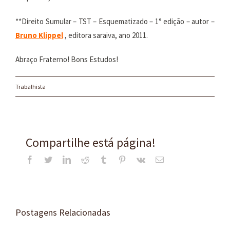
**Direito Sumular – TST – Esquematizado – 1° edição – autor –
Bruno Klippel
, editora saraiva, ano 2011.
Abraço Fraterno! Bons Estudos!
Trabalhista
Compartilhe está página!
Facebook
Twitter
LinkedIn
Reddit
Tumblr
Pinterest
Vk
E-
mail
Postagens Relacionadas