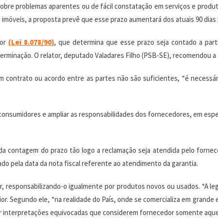
bre problemas aparentes ou de fácil constatação em serviços e produt
imóveis, a proposta prevê que esse prazo aumentará dos atuais 90 dias 
dor
(Lei
8.078/90
)
, que determina que esse prazo seja contado a part
rminação. O relator, deputado Valadares Filho (PSB-SE), recomendou a
m contrato ou acordo entre as partes não são suficientes, “é necessár
s consumidores e ampliar as responsabilidades dos fornecedores, em esp
 da contagem do prazo tão logo a reclamação seja atendida pelo forne
do pela data da nota fiscal referente ao atendimento da garantia.
 responsabilizando-o igualmente por produtos novos ou usados. “A legis
nior. Segundo ele, “na realidade do País, onde se comercializa em grande 
vitar interpretações equivocadas que considerem fornecedor somente aqu