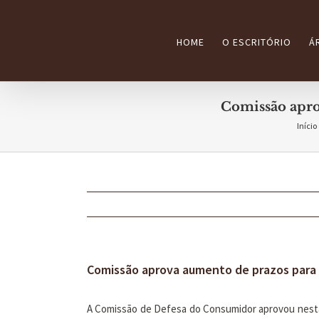
Ir
para
HOME
O ESCRITÓRIO
Á
o
conteúdo
Comissão apro
Início
Comissão aprova aumento de prazos para
A Comissão de Defesa do Consumidor aprovou nesta 