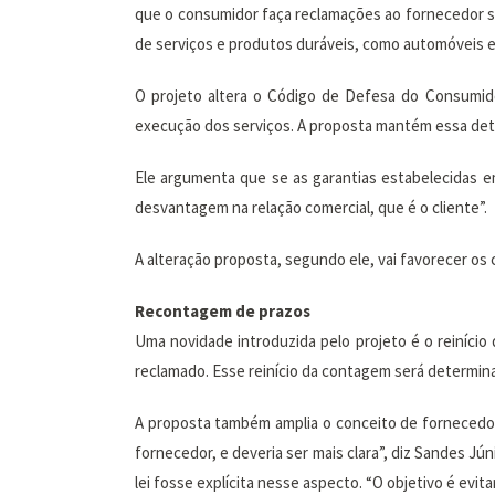
que o consumidor faça reclamações ao fornecedor so
de serviços e produtos duráveis, como automóveis e 
O projeto altera o Código de Defesa do Consumi
execução dos serviços. A proposta mantém essa dete
Ele argumenta que se as garantias estabelecidas e
desvantagem na relação comercial, que é o cliente”.
A alteração proposta, segundo ele, vai favorecer o
Recontagem de prazos
Uma novidade introduzida pelo projeto é o reinício
reclamado. Esse reinício da contagem será determina
A proposta também amplia o conceito de fornecedor,
fornecedor, e deveria ser mais clara”, diz Sandes Jú
lei fosse explícita nesse aspecto. “O objetivo é e