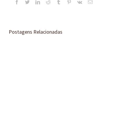
Facebook
Twitter
LinkedIn
Reddit
Tumblr
Pinterest
Vk
E-
mail
Postagens Relacionadas