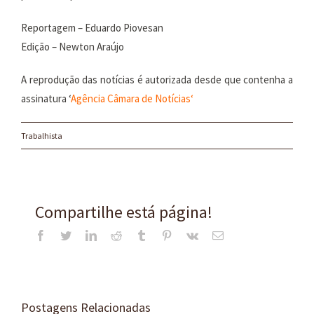
Reportagem – Eduardo Piovesan
Edição – Newton Araújo
A reprodução das notícias é autorizada desde que contenha a
assinatura ‘
Agência Câmara de Notícias
‘
Trabalhista
Compartilhe está página!
Facebook
Twitter
LinkedIn
Reddit
Tumblr
Pinterest
Vk
E-
mail
Postagens Relacionadas