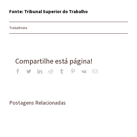
Fonte: Tribunal Superior do Trabalho
Trabalhista
Compartilhe está página!
Facebook
Twitter
LinkedIn
Reddit
Tumblr
Pinterest
Vk
E-
mail
Postagens Relacionadas