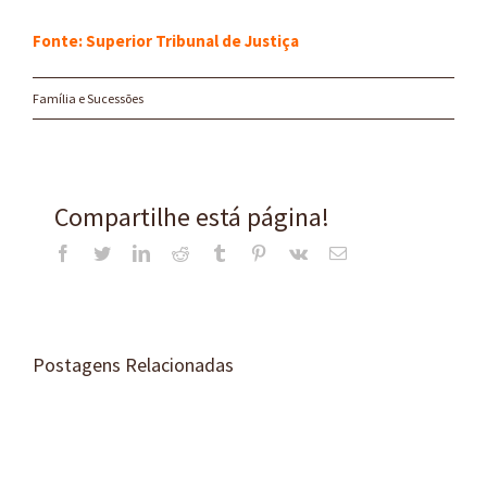
Fonte: Superior Tribunal de Justiça
Família e Sucessões
Compartilhe está página!
Facebook
Twitter
LinkedIn
Reddit
Tumblr
Pinterest
Vk
E-
mail
Postagens Relacionadas