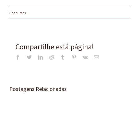
Concursos
Compartilhe está página!
Facebook
Twitter
LinkedIn
Reddit
Tumblr
Pinterest
Vk
E-
mail
Postagens Relacionadas