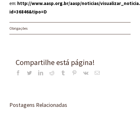
em:
http://www.aasp.org.br/aasp/noticias/visualizar_noticia
id=36846&tipo=D
Obrigações
Compartilhe está página!
Facebook
Twitter
LinkedIn
Reddit
Tumblr
Pinterest
Vk
E-
mail
Postagens Relacionadas