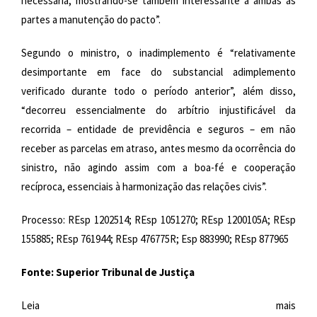
necessária, mostrando-se também interessante a ambas as
partes a manutenção do pacto”.
Segundo o ministro, o inadimplemento é “relativamente
desimportante em face do substancial adimplemento
verificado durante todo o período anterior”, além disso,
“decorreu essencialmente do arbítrio injustificável da
recorrida – entidade de previdência e seguros – em não
receber as parcelas em atraso, antes mesmo da ocorrência do
sinistro, não agindo assim com a boa-fé e cooperação
recíproca, essenciais à harmonização das relações civis”.
Processo: REsp 1202514; REsp 1051270; REsp 1200105A; REsp
155885; REsp 761944; REsp 476775R; Esp 883990; REsp 877965
Fonte: Superior Tribunal de Justiça
Leia mais