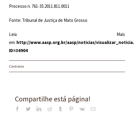
Processo n. 761-35.2011.811.0011
Fonte: Tribunal de Justiça de Mato Grosso
Leia Mais
em:
http://www.aasp.org.br/aasp/noticias/visualizar_noticia
ID=36904
Contratos
Compartilhe está página!
Facebook
Twitter
LinkedIn
Reddit
Tumblr
Pinterest
Vk
E-
mail