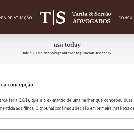
REA DE ATUAÇÃO
CONSUL
usa today
Início
/
Adicionar código antes da tag </head>.
usa today
u da concepção
terça-feira (16/1), que e o ex-marido de uma mulher que concebeu duas
mentícia aos filhos. O tribunal confirmou decisão em primeira instância de 