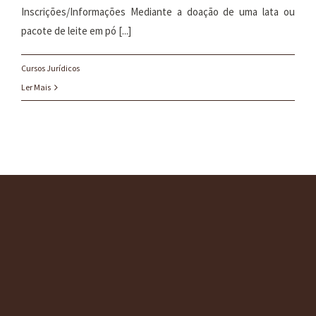
Inscrições/Informações Mediante a doação de uma lata ou
pacote de leite em pó [...]
Cursos Jurídicos
Ler Mais
O ESCRITÓRIO
SERVIÇOS
CONSULTORIAS
BLOG