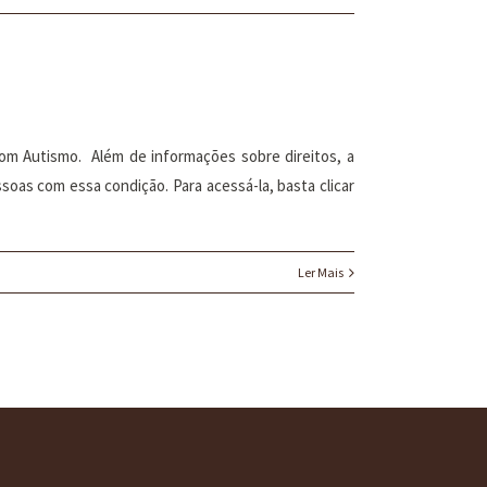
com Autismo. Além de informações sobre direitos, a
as com essa condição. Para acessá-la, basta clicar
Ler Mais
BLOG
CONTATO