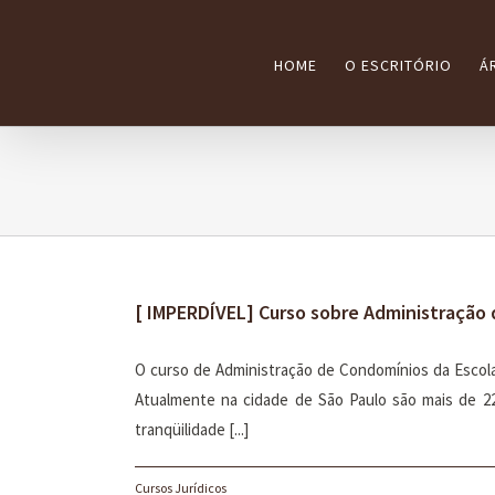
Ir
para
HOME
O ESCRITÓRIO
Á
o
conteúdo
[ IMPERDÍVEL] Curso sobre Administração d
O curso de Administração de Condomínios da Escola 
Atualmente na cidade de São Paulo são mais de 2
tranqüilidade [...]
Cursos Jurídicos