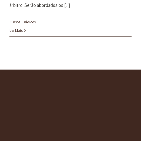
árbitro. Serão abordados os [...]
Cursos Jurídicos
Ler Mais
O ESCRITÓRIO
SERVIÇOS
CONSULTORIAS
BLOG
CONTATO