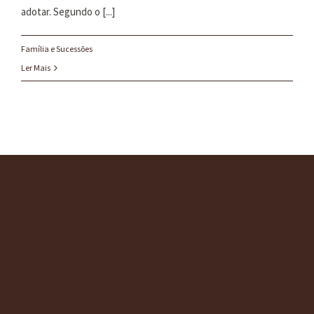
adotar. Segundo o [...]
Família e Sucessões
Ler Mais
O ESCRITÓRIO
SERVIÇOS
CONSULTORIAS
BLOG
CONTATO