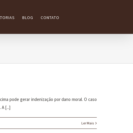
TORIAS
BLOG
CONTATO
e cima pode gerar indenização por dano moral. O caso
 [...]
Ler Mais