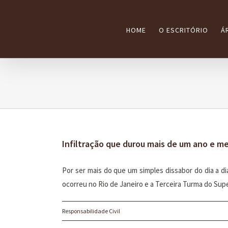
Ir
para
HOME
O ESCRITÓRIO
Á
o
conteúdo
Infiltração que durou mais de um ano e m
Por ser mais do que um simples dissabor do dia a di
ocorreu no Rio de Janeiro e a Terceira Turma do Super
Responsabilidade Civil