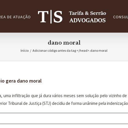
REA DE ATUAÇÃO
CONSUL
dano moral
Início
/
Adicionar código antes da tag </head>.
dano moral
eio gera dano moral
a, uma infiltração que já dura vários meses sem solução pelo vizinho d
ior Tribunal de Justiça (STJ) decidiu de forma unânime pela indenização. A