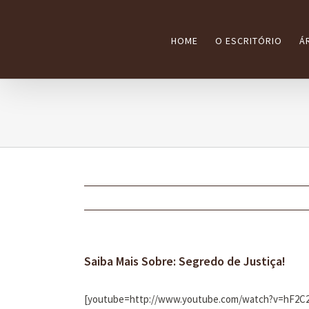
Ir
para
HOME
O ESCRITÓRIO
Á
o
conteúdo
Saiba Mais Sobre: Segredo de Justiça!
[youtube=http://www.youtube.com/watch?v=hF2C2