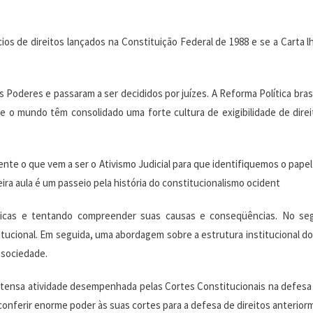
cios de direitos lançados na Constituição Federal de 1988 e se a Carta 
oderes e passaram a ser decididos por juízes. A Reforma Política brasil
il e o mundo têm consolidado uma forte cultura de exigibilidade de dire
te o que vem a ser o Ativismo Judicial para que identifiquemos o papel
eira aula é um passeio pela história do constitucionalismo ocident
ísticas e tentando compreender suas causas e conseqüências. No se
itucional. Em seguida, uma abordagem sobre a estrutura institucional 
 sociedade.
tensa atividade desempenhada pelas Cortes Constitucionais na defesa
conferir enorme poder às suas cortes para a defesa de direitos anterio