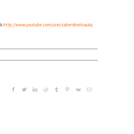
nk
http://www.youtube.com/user/saberdireitoaula
;
Facebook
Twitter
LinkedIn
Reddit
Tumblr
Pinterest
Vk
E-
mail