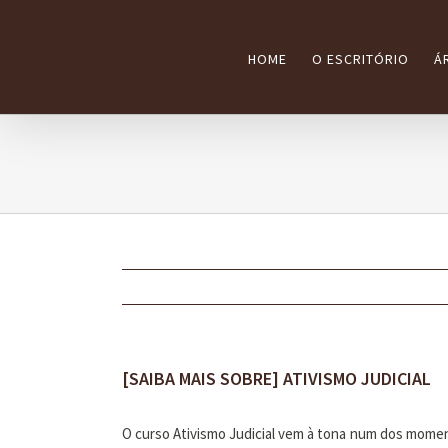
Ir
para
HOME
O ESCRITÓRIO
Á
o
conteúdo
[SAIBA MAIS SOBRE] ATIVISMO JUDICIAL
O curso Ativismo Judicial vem à tona num dos momen