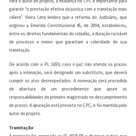
Para o autor do projeto, a mudança no CPC é importante para
garantir “a prestação efetiva da justiça com a tramitação mais
célere”. Vieira Lima lembra que a reforma do Judiciário, que
originou a Emenda Constitucional 45, de 2004, estabeleceu,
entre os direitos fundamentais do cidadão, a duração razoável
de processo e meios que garantam a celeridade de sua
tramitação.
De acordo com o PL 1650, caso o juiz não atenda os prazos
após a intimação, será designado um substituto, que deverá
cumprir os atos desrespeitados. A nomeação será procedida
de abertura de um procedimento que apure as
responsabilidades do primeiro magistrado no descumprimento
de prazos. A apuração está prevista no CPC, e foi mantida pelo
autor do projeto.
Tramitação
A proposta foi apensada ao PL 6025/05 e diversas outras que