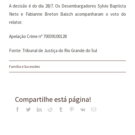
A decisão é do dia 28/7. Os Desembargadores Sylvio Baptista
Neto e Fabianne Breton Baisch acompanharam o voto do
relator.
Apelação Crime nº 70039100128
Fonte: Tribunal de Justiça do Rio Grande do Sul
Família e Sucessões
Compartilhe está página!
Facebook
Twitter
LinkedIn
Reddit
Tumblr
Pinterest
Vk
E-
mail