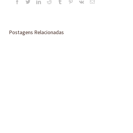
Facebook
Twitter
LinkedIn
Reddit
Tumblr
Pinterest
Vk
E-
mail
Postagens Relacionadas