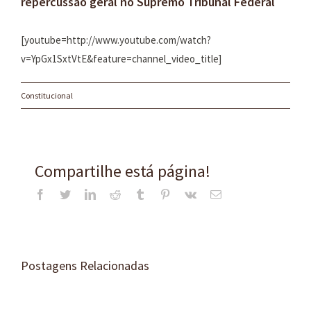
repercussão geral no Supremo Tribunal Federal
[youtube=http://www.youtube.com/watch?
v=YpGx1SxtVtE&feature=channel_video_title]
Constitucional
Compartilhe está página!
Facebook
Twitter
LinkedIn
Reddit
Tumblr
Pinterest
Vk
E-
mail
Postagens Relacionadas