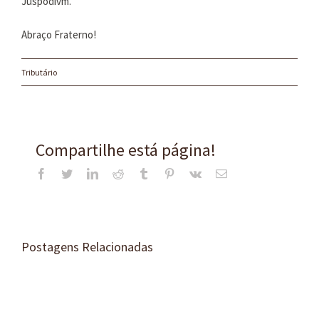
Juspodivm.
Abraço Fraterno!
Tributário
Compartilhe está página!
Facebook
Twitter
LinkedIn
Reddit
Tumblr
Pinterest
Vk
E-
mail
Postagens Relacionadas