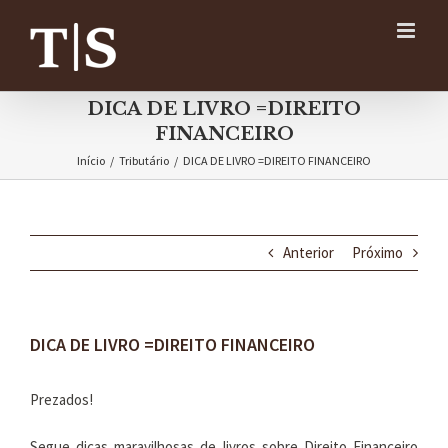
Ir
para
o
conteúdo
DICA DE LIVRO =DIREITO
FINANCEIRO
Início
/
Tributário
/
DICA DE LIVRO =DIREITO FINANCEIRO
Anterior
Próximo
DICA DE LIVRO =DIREITO FINANCEIRO
Prezados!
Segue dicas maravilhosas de livros sobre Direito Financeiro