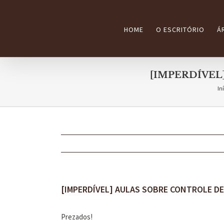
Ir
para
HOME
O ESCRITÓRIO
Á
o
conteúdo
[IMPERDÍVEL
In
[IMPERDÍVEL] AULAS SOBRE CONTROLE D
Prezados!