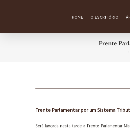
Ir
para
HOME
O ESCRITÓRIO
Á
o
conteúdo
Frente Parl
I
Frente Parlamentar por um Sistema Tribut
Será lançada nesta tarde a Frente Parlamentar Mis