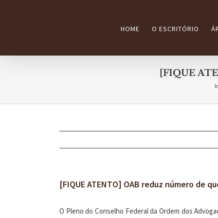
Ir
para
HOME
O ESCRITÓRIO
Á
o
conteúdo
[FIQUE ATE
I
[FIQUE ATENTO] OAB reduz número de qu
O Pleno do Conselho Federal da Ordem dos Advogad