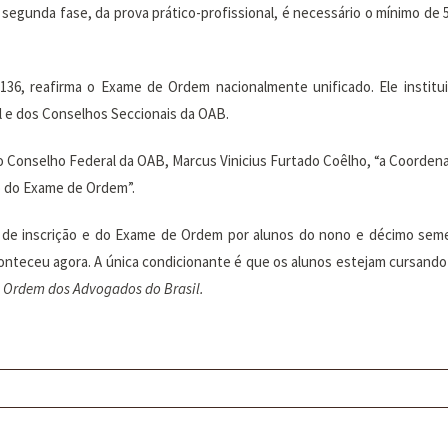
 segunda fase, da prova prático-profissional, é necessário o mínimo de 5
36, reafirma o Exame de Ordem nacionalmente unificado. Ele insti
l e dos Conselhos Seccionais da OAB.
do Conselho Federal da OAB, Marcus Vinicius Furtado Coêlho, “a Coordena
o do Exame de Ordem”.
 de inscrição e do Exame de Ordem por alunos do nono e décimo semes
conteceu agora. A única condicionante é que os alunos estejam cursando 
 Ordem dos Advogados do Brasil.