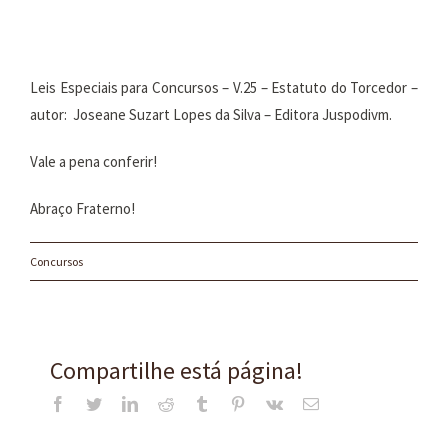
Leis Especiais para Concursos – V.25 – Estatuto do Torcedor –
autor: Joseane Suzart Lopes da Silva – Editora Juspodivm.
Vale a pena conferir!
Abraço Fraterno!
Concursos
Compartilhe está página!
Facebook
Twitter
LinkedIn
Reddit
Tumblr
Pinterest
Vk
E-
mail