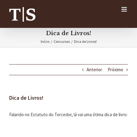
Ir
para
o
conteúdo
Dica de Livros!
Início
/
Concursos
/
Dica de Livros!
Anterior
Próximo
Dica de Livros!
Falando no Estatuto do Torcedor, lá vai uma ótima dica de livro: