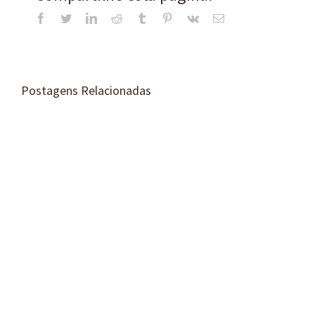
Facebook
Twitter
LinkedIn
Reddit
Tumblr
Pinterest
Vk
E-
mail
Postagens Relacionadas