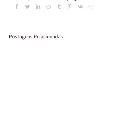
Facebook
Twitter
LinkedIn
Reddit
Tumblr
Pinterest
Vk
E-
mail
Postagens Relacionadas