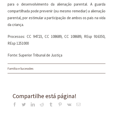
para o desenvolvimento da alienação parental. A guarda
compartilhada pode prevenir (ou mesmo remediar) a alienação
parental, por estimular a participação de ambos os pais na vida
da criança.
Processos: CC 94723, CC 108689, CC 108689, REsp 916350,
REsp 1251000
Fonte: Superior Tribunal de Justiça
Família e Sucessões
Compartilhe está página!
Facebook
Twitter
LinkedIn
Reddit
Tumblr
Pinterest
Vk
E-
mail