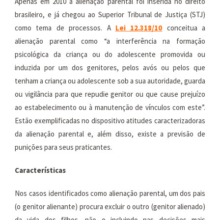
Apenas em 2010 a alienação parental foi inserida no direito
brasileiro, e já chegou ao Superior Tribunal de Justiça (STJ)
como tema de processos. A
Lei
12.318
/10
conceitua a
alienação parental como “a interferência na formação
psicológica da criança ou do adolescente promovida ou
induzida por um dos genitores, pelos avós ou pelos que
tenham a criança ou adolescente sob a sua autoridade, guarda
ou vigilância para que repudie genitor ou que cause prejuízo
ao estabelecimento ou à manutenção de vínculos com este”.
Estão exemplificadas no dispositivo atitudes caracterizadoras
da alienação parental e, além disso, existe a previsão de
punições para seus praticantes.
Características
Nos casos identificados como alienação parental, um dos pais
(o genitor alienante) procura excluir o outro (genitor alienado)
da vida dos filhos, não o incluindo nas decisões mais